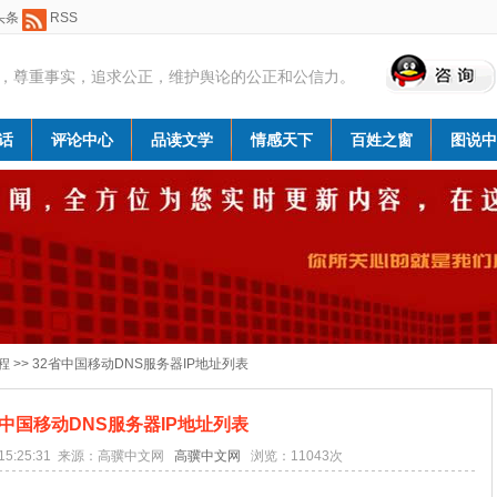
头条
RSS
，尊重事实，追求公正，维护舆论的公正和公信力。
话
评论中心
品读文学
情感天下
百姓之窗
图说中
程
>> 32省中国移动DNS服务器IP地址列表
省中国移动DNS服务器IP地址列表
7 15:25:31 来源：高骥中文网
高骥中文网
浏览：
11043
次