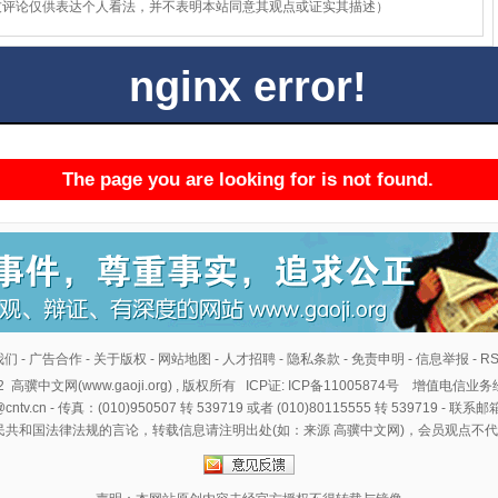
友评论仅供表达个人看法，并不表明本站同意其观点或证实其描述）
我们
-
广告合作
-
关于版权
-
网站地图
-
人才招聘
-
隐私条款
-
免责申明
-
信息举报
-
R
22
高骥中文网(www.gaoji.org)
, 版权所有 ICP证: ICP备11005874号 增值电信业务经
tv.cn - 传真：(010)950507 转 539719 或者 (010)80115555 转 539719 - 联系邮
民共和国法律法规的言论，转载信息请注明出处(如：来源 高骥中文网)，会员观点不