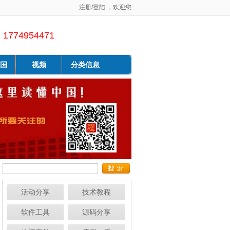
注册
/
登陆
，欢迎您
1774954471
国
视频
分类信息
活动分享
技术教程
软件工具
源码分享