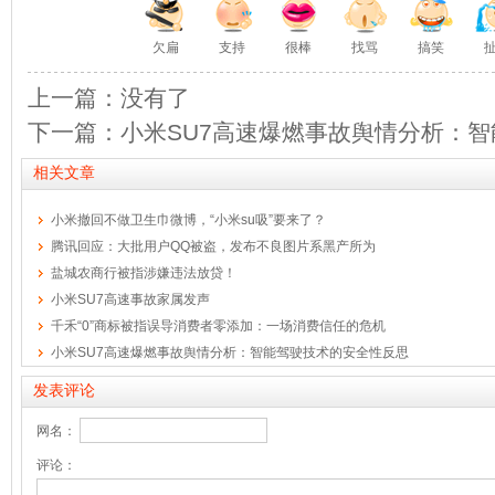
欠扁
支持
很棒
找骂
搞笑
上一篇：没有了
下一篇：小米SU7高速爆燃事故舆情分析：
相关文章
小米撤回不做卫生巾微博，“小米su吸”要来了？
腾讯回应：大批用户QQ被盗，发布不良图片系黑产所为
盐城农商行被指涉嫌违法放贷！
小米SU7高速事故家属发声
千禾“0”商标被指误导消费者零添加：一场消费信任的危机
小米SU7高速爆燃事故舆情分析：智能驾驶技术的安全性反思
发表评论
网名：
评论：