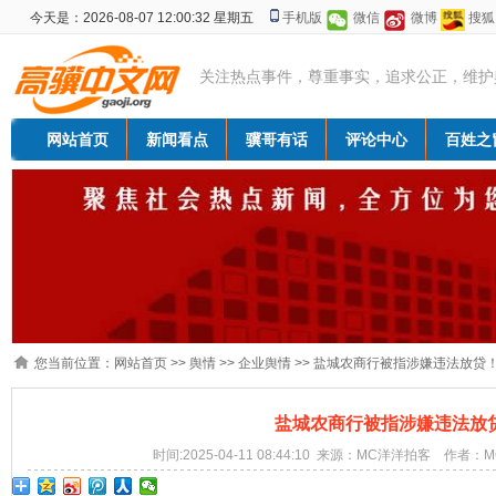
今天是：2026-08-07 12:00:32 星期五
手机版
微信
微博
搜狐
关注热点事件，尊重事实，追求公正，维护
网站首页
新闻看点
骥哥有话
评论中心
百姓之
您当前位置：
网站首页
>>
舆情
>>
企业舆情
>> 盐城农商行被指涉嫌违法放贷
盐城农商行被指涉嫌违法放
时间:2025-04-11 08:44:10 来源：MC洋洋拍客 作者